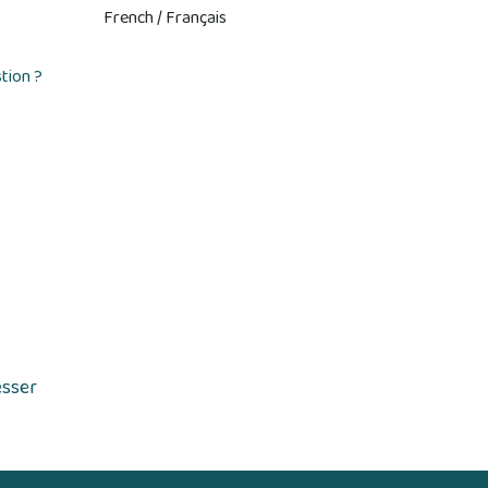
tion ?
esser