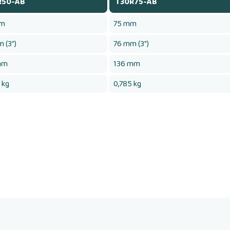
R50-AB
T30R75-AB
mm
75 mm
 (3")
76 mm (3")
mm
136 mm
 kg
0,785 kg