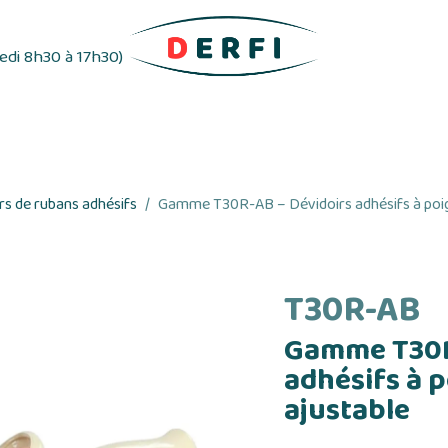
redi 8h30 à 17h30)
ifs
Distributeurs d'étiquettes
Rubans adhés
s de rubans adhésifs
Gamme T30R-AB – Dévidoirs adhésifs à poig
T30R-AB
Gamme T30R
adhésifs à p
ajustable