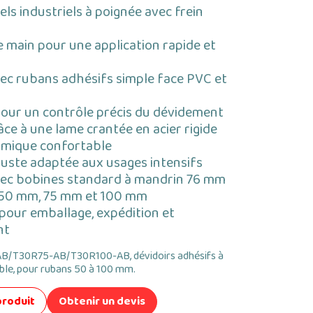
ls industriels à poignée avec frein
ne main pour une application rapide et
ec rubans adhésifs simple face PVC et
pour un contrôle précis du dévidement
ce à une lame crantée en acier rigide
mique confortable
uste adaptée aux usages intensifs
ec bobines standard à mandrin 76 mm
 50 mm, 75 mm et 100 mm
 pour emballage, expédition et
nt
B/T30R75-AB/T30R100-AB, dévidoirs adhésifs à
able, pour rubans 50 à 100 mm.
produit
Obtenir un devis