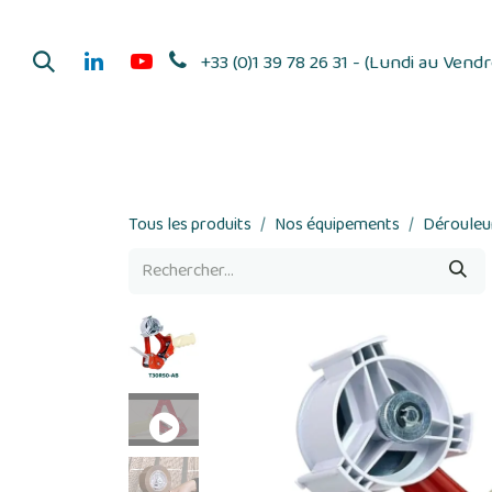
Se rendre au contenu
+33 (0)1 39 78 26 31 - (Lundi au Vend
Dérouleurs d'adhés
Tous les produits
Nos équipements
Dérouleur