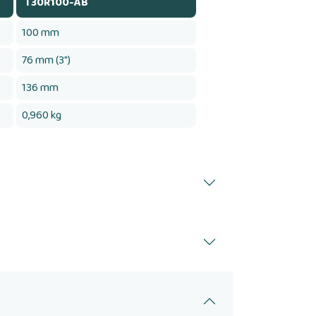
T30R100-AB
100 mm
76 mm (3")
136 mm
0,960 kg