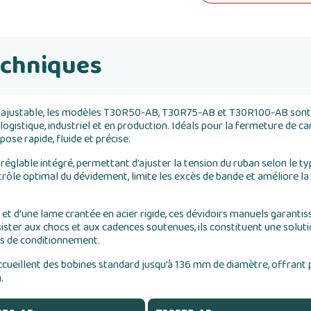
echniques
in ajustable, les modèles T30R50-AB, T30R75-AB et T30R100-AB sont 
gistique, industriel et en production. Idéals pour la fermeture de car
pose rapide, fluide et précise.
n réglable intégré, permettant d’ajuster la tension du ruban selon le typ
trôle optimal du dévidement, limite les excès de bande et améliore la 
t d’une lame crantée en acier rigide, ces dévidoirs manuels garanti
ister aux chocs et aux cadences soutenues, ils constituent une solutio
nes de conditionnement.
llent des bobines standard jusqu’à 136 mm de diamètre, offrant pe
.