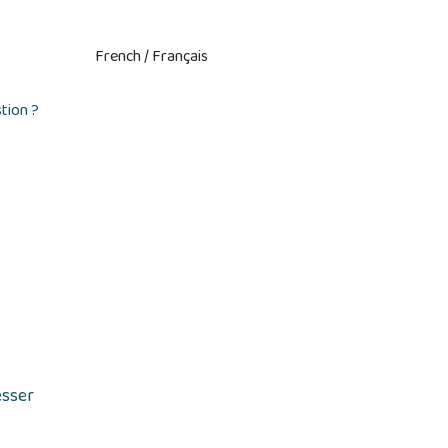
tion ?
esser