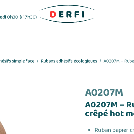
redi 8h30 à 17h30)
ifs
Distributeurs d'étiquettes
Rubans adhés
ésifs simple face
Rubans adhésifs écologiques
A0207M – Ruban
A0207M
A0207M – Ru
crêpé hot m
Ruban papier c