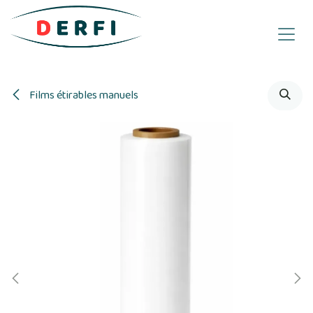
Se rendre au contenu
Films étirables manuels