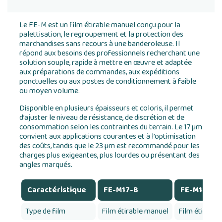
Le FE-M est un film étirable manuel conçu pour la
palettisation, le regroupement et la protection des
marchandises sans recours à une banderoleuse. Il
répond aux besoins des professionnels recherchant une
solution souple, rapide à mettre en œuvre et adaptée
aux préparations de commandes, aux expéditions
ponctuelles ou aux postes de conditionnement à faible
ou moyen volume.
Disponible en plusieurs épaisseurs et coloris, il permet
d’ajuster le niveau de résistance, de discrétion et de
consommation selon les contraintes du terrain. Le 17 µm
convient aux applications courantes et à l’optimisation
des coûts, tandis que le 23 µm est recommandé pour les
charges plus exigeantes, plus lourdes ou présentant des
angles marqués.
Caractéristique
FE-M17-B
FE-M17-N
Type de film
Film étirable manuel
Film étirable