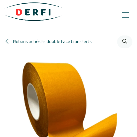
Se rendre au contenu
Rubans adhésifs double face transferts