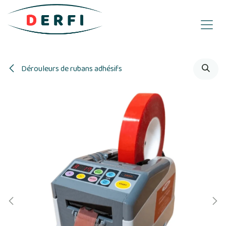
Se rendre au contenu
Dérouleurs de rubans adhésifs