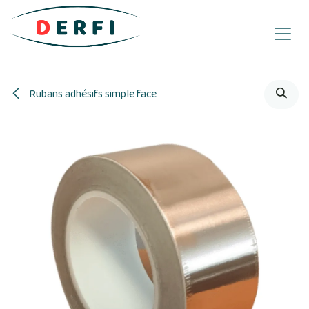
Se rendre au contenu
Rubans adhésifs simple face