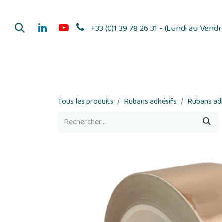
Se rendre au contenu
+33 (0)1 39 78 26 31 - (Lundi au Vend
Dérouleurs d'adhés
Tous les produits
Rubans adhésifs
Rubans adh