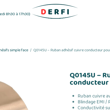
redi 8h30 à 17h30)
ifs
Distributeurs d'étiquettes
Rubans adhés
ésifs simple face
Q0145U – Ruban adhésif cuivre conducteur pou
Q0145U – Ru
conducteur 
Ruban cuivre av
Blindage EMI /
Conductivité su