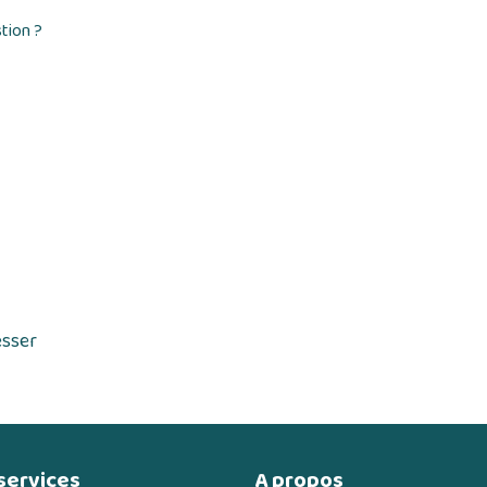
tion ?
esser
services
A propos