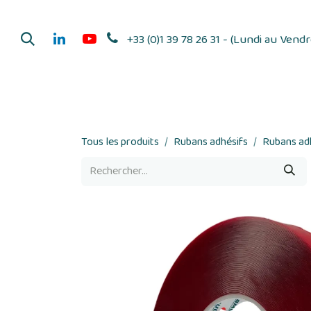
Se rendre au contenu
+33 (0)1 39 78 26 31 - (Lundi au Vend
Dérouleurs d'adhés
Tous les produits
Rubans adhésifs
Rubans adh