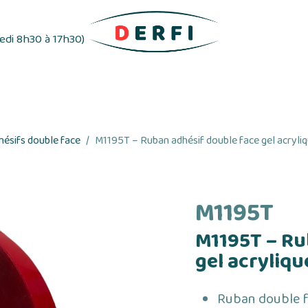
redi 8h30 à 17h30)
ifs
Distributeurs d'étiquettes
Rubans adhés
ésifs double face
M1195T – Ruban adhésif double face gel acryli
M1195T
M1195T – Ru
gel acryliq
Ruban double f