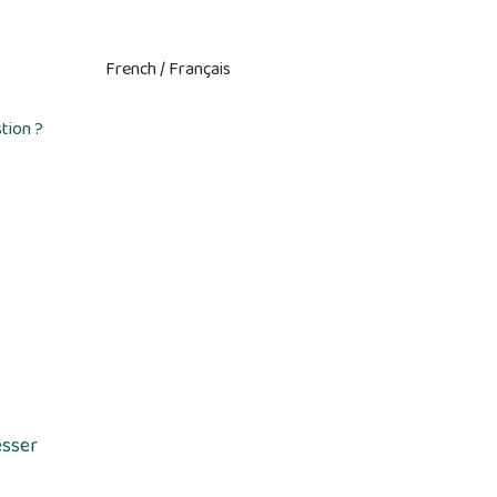
tion ?
esser