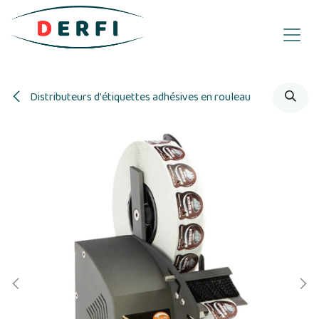
Se rendre au contenu
Distributeurs d'étiquettes adhésives en rouleau