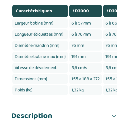
Caractéristiques
LD3000
LD3000-J
Largeur bobine (mm)
6 à 57 mm
6 à 66 mm
Longueur étiquettes (mm)
6 à 76 mm
6 à 76 mm
Diamètre mandrin (mm)
76 mm
76 mm
Diamètre bobine max (mm)
191 mm
191 mm
Vitesse de dévidement
5,6 cm/s
5,6 cm/s
Dimensions (mm)
155 × 188 × 272
155 × 188 ×
Poids (kg)
1,32 kg
1,32 kg
Description