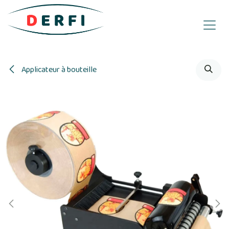
Se rendre au contenu
Applicateur à bouteille