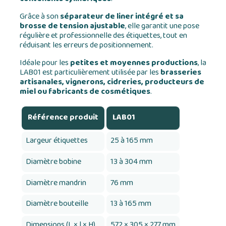
Grâce à son
séparateur de liner intégré et sa
brosse de tension ajustable
, elle garantit une pose
régulière et professionnelle des étiquettes, tout en
réduisant les erreurs de positionnement.
Idéale pour les
petites et moyennes productions
, la
LAB01 est particulièrement utilisée par les
brasseries
artisanales, vignerons, cidreries, producteurs de
miel ou fabricants de cosmétiques
.
Référence produit
LAB01
Largeur étiquettes
25 à 165 mm
Diamètre bobine
13 à 304 mm
Diamètre mandrin
76 mm
Diamètre bouteille
13 à 165 mm
Dimensions (L × l × H)
572 × 305 × 277 mm