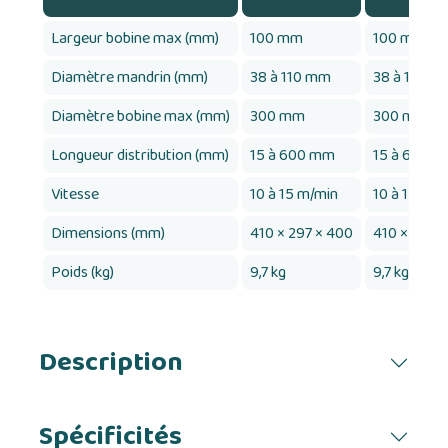
Largeur bobine max (mm)
100 mm
100 mm
Diamètre mandrin (mm)
38 à 110 mm
38 à 110 m
Diamètre bobine max (mm)
300 mm
300 mm
Longueur distribution (mm)
15 à 600 mm
15 à 600 
Vitesse
10 à 15 m/min
10 à 15 m/m
Dimensions (mm)
410 × 297 × 400
410 × 297 
Poids (kg)
9,7 kg
9,7 kg
Description
Spécificités