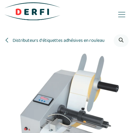
Se rendre au contenu
Distributeurs d'étiquettes adhésives en rouleau