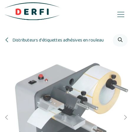
Se rendre au contenu
Distributeurs d'étiquettes adhésives en rouleau