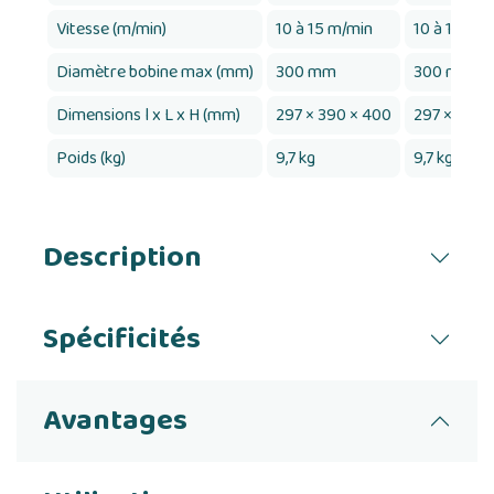
Vitesse (m/min)
10 à 15 m/min
10 à 15 m/
Diamètre bobine max (mm)
300 mm
300 mm
Dimensions l x L x H (mm)
297 × 390 × 400
297 × 390 
Poids (kg)
9,7 kg
9,7 kg
Description
Spécificités
Avantages