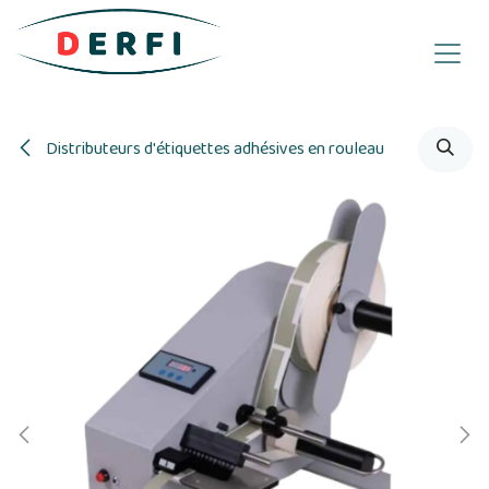
Se rendre au contenu
Distributeurs d'étiquettes adhésives en rouleau