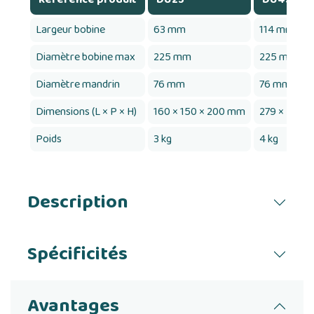
Largeur bobine
63 mm
114 mm
Diamètre bobine max
225 mm
225 mm
Diamètre mandrin
76 mm
76 mm
Dimensions (L × P × H)
160 × 150 × 200 mm
279 × 253 
Poids
3 kg
4 kg
Description
Spécificités
Avantages