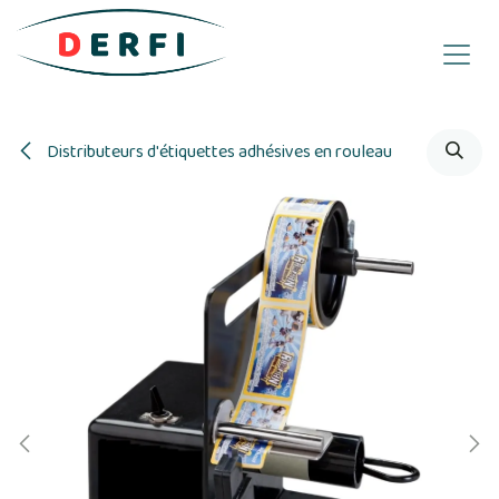
Se rendre au contenu
Distributeurs d'étiquettes adhésives en rouleau