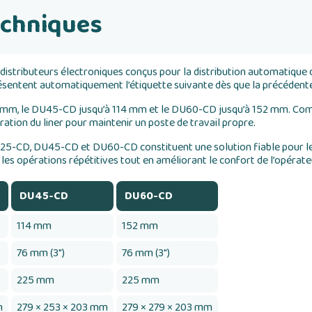
echniques
tributeurs électroniques conçus pour la distribution automatique d
présentent automatiquement l’étiquette suivante dès que la précédente
mm, le DU45-CD jusqu’à 114 mm et le DU60-CD jusqu’à 152 mm. Compat
ration du liner pour maintenir un poste de travail propre.
DU25-CD, DU45-CD et DU60-CD constituent une solution fiable pour le
les opérations répétitives tout en améliorant le confort de l’opérate
DU45-CD
DU60-CD
114 mm
152 mm
76 mm (3")
76 mm (3")
225 mm
225 mm
m
279 × 253 × 203 mm
279 × 279 × 203 mm