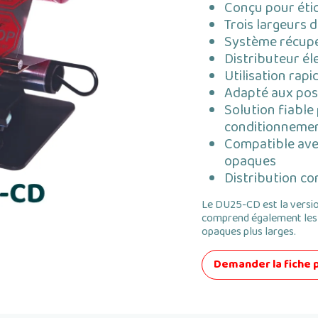
Conçu pour éti
Trois largeurs 
Système récupér
Distributeur él
Utilisation rap
Adapté aux post
Solution fiable
conditionneme
Compatible avec
opaques
Distribution co
Le DU25-CD est la vers
comprend également les
opaques plus larges.
Demander la fiche 