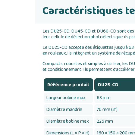
Caractéristiques t
Les DU25-CD, DU45-CD et DU60-CD sont des dis
leur cellule de détection photoélectrique, ils 
Le DU25-CD accepte des étiquettes jusqu’à 63 
en rouleaux, ils intègrent un système de récupé
Compacts, robustes et simples à utiliser, les 
et conditionnement. Ils permettent d’accélérer 
Référence produit
DU25-CD
Largeur bobine max
63 mm
Diamètre mandrin
76 mm (3")
Diamètre bobine max
225 mm
Dimensions (L × P × H)
160 × 150 × 200 m