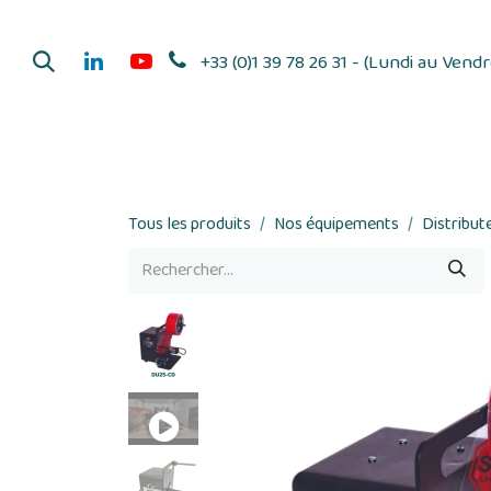
Se rendre au contenu
+33 (0)1 39 78 26 31 - (Lundi au Vend
Dérouleurs d'adhés
Tous les produits
Nos équipements
Distribut