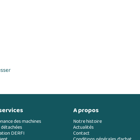
esser
services
A propos
enance des machines
Notre histoire
 détachées
Actualités
ation DERFI
Contact
ient
Conditions générales d’achat