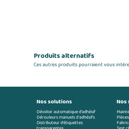
Produits alternatifs
Ces autres produits pourraient vous intér
Nos solutions
Nos 
Dévidoir automatique d’adhésif
Maint
Dérouleurs manuels d'adhésifs
Pièces
Distributeur d’étiquettes
Fabric
transparentes
Test cl