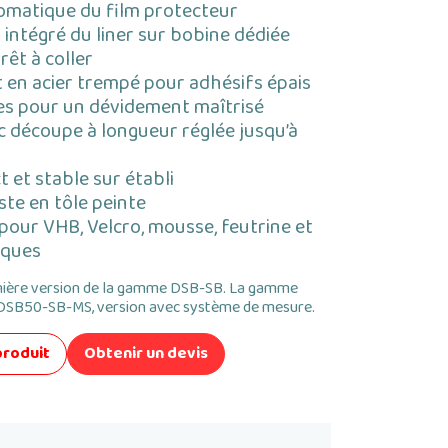
omatique du film protecteur
ntégré du liner sur bobine dédiée
rêt à coller
 en acier trempé pour adhésifs épais
es pour un dévidement maîtrisé
 découpe à longueur réglée jusqu’à
et stable sur établi
te en tôle peinte
 pour VHB, Velcro, mousse, feutrine et
iques
mière version de la gamme DSB-SB. La gamme
DSB50-SB-MS, version avec système de mesure.
produit
Obtenir un devis