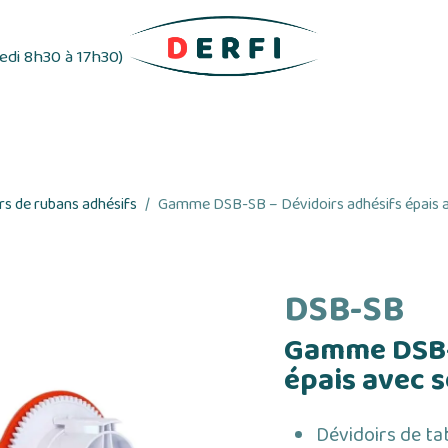
redi 8h30 à 17h30)
ifs
Distributeurs d'étiquettes
Rubans adhés
s de rubans adhésifs
Gamme DSB-SB – Dévidoirs adhésifs épais av
DSB-SB
Gamme DSB-S
épais avec s
Dévidoirs de ta