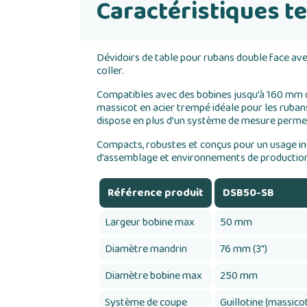
Caractéristiques t
Dévidoirs de table pour rubans double face av
coller.
Compatibles avec des bobines jusqu’à 160 mm d
massicot en acier trempé idéale pour les ruban
dispose en plus d’un système de mesure permet
Compacts, robustes et conçus pour un usage ind
d’assemblage et environnements de production 
Référence produit
DSB50-SB
Largeur bobine max
50 mm
Diamètre mandrin
76 mm (3")
Diamètre bobine max
250 mm
Système de coupe
Guillotine (massico