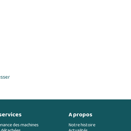
esser
services
A propos
enance des machines
Notre histoire
 détachées
Actualités