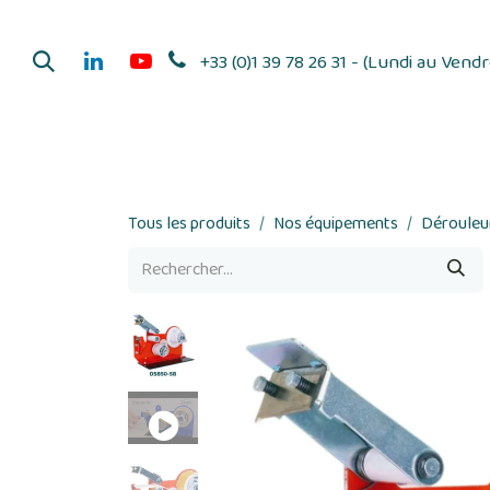
Se rendre au contenu
+33 (0)1 39 78 26 31 - (Lundi au Vend
Dérouleurs d'adhés
Tous les produits
Nos équipements
Dérouleur