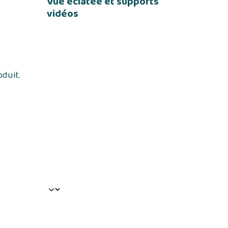
Vue éclatée et supports
vidéos
oduit.