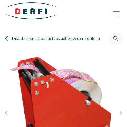
Se rendre au contenu
Distributeurs d'étiquettes adhésives en rouleau