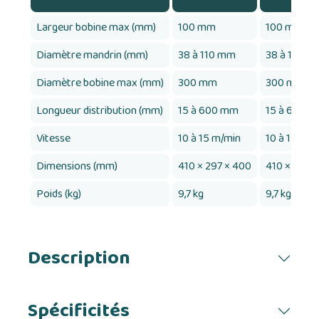
Largeur bobine max (mm)
100 mm
100 mm
Diamètre mandrin (mm)
38 à 110 mm
38 à 110 m
Diamètre bobine max (mm)
300 mm
300 mm
Longueur distribution (mm)
15 à 600 mm
15 à 600 
Vitesse
10 à 15 m/min
10 à 15 m/m
Dimensions (mm)
410 × 297 × 400
410 × 297 
Poids (kg)
9,7 kg
9,7 kg
Description
Spécificités