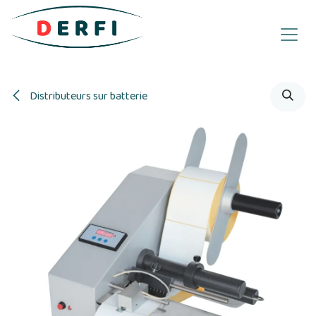
Se rendre au contenu
Distributeurs sur batterie