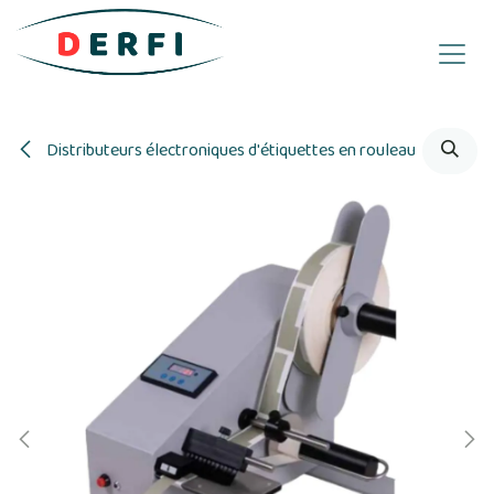
Se rendre au contenu
Distributeurs électroniques d'étiquettes en rouleau