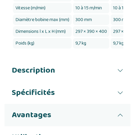
Vitesse (m/min)
10 à 15 m/min
10 à 15 m/
Diamètre bobine max (mm)
300 mm
300 mm
Dimensions l x L x H (mm)
297 × 390 × 400
297 × 390 
Poids (kg)
9,7 kg
9,7 kg
Description
Spécificités
Avantages