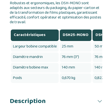
Robustes et ergonomiques, les DSH-MONO sont
adaptés aux secteurs du packaging, du papier-carton et
de la transformation de films plastiques, garantissant
efficacité, confort opérateur et optimisation des postes
de travail.
Caractéristiques
DSH25-MONO
DSH50-
Largeur bobine compatible
25 mm
50 mm
Diamètre mandrin
76 mm (3")
76 mm (3")
Diamètre bobine max
140 mm
140 mm
Poids
0,670 kg
0,822 kg
Description