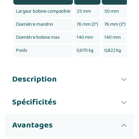
Largeur bobine compatible
25 mm
50 mm
75
Diamètre mandrin
76 mm (3")
76 mm (3")
76 
Diamètre bobine max
140 mm
140 mm
14
Poids
0,670 kg
0,822 kg
0,9
Description
Spécificités
Avantages