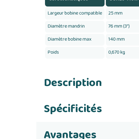
Largeur bobine compatible
25 mm
Diamètre mandrin
76 mm (3")
Diamètre bobine max
140 mm
Poids
0,670 kg
Description
Spécificités
Avantages