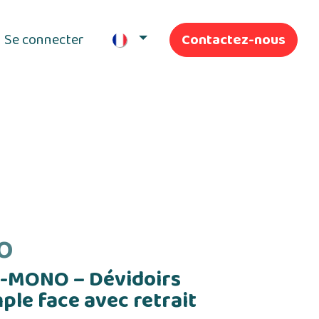
Se connecter
Contactez-nous
ifs
Nos Services
O
MONO – Dévidoirs
ple face avec retrait