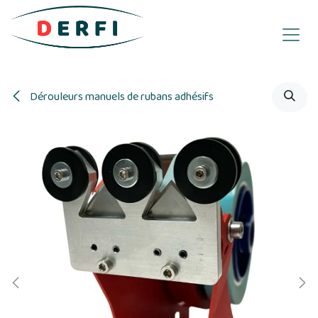
Se rendre au contenu
Dérouleurs manuels de rubans adhésifs