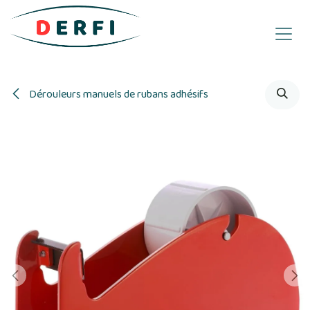
Se rendre au contenu
Dérouleurs manuels de rubans adhésifs