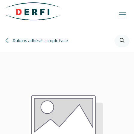
Se rendre au contenu
Rubans adhésifs simple face