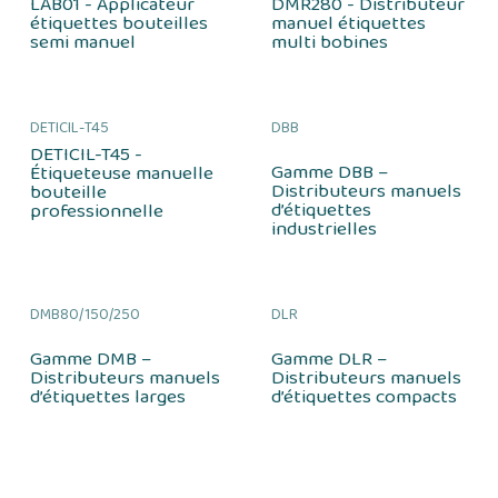
LAB01 - Applicateur
DMR280 - Distributeur
étiquettes bouteilles
manuel étiquettes
semi manuel
multi bobines
DETICIL-T45
DBB
DETICIL-T45 -
Gamme DBB –
Étiqueteuse manuelle
Distributeurs manuels
bouteille
d’étiquettes
professionnelle
industrielles
DMB80/150/250
DLR
Gamme DMB –
Gamme DLR –
Distributeurs manuels
Distributeurs manuels
d’étiquettes larges
d’étiquettes compacts