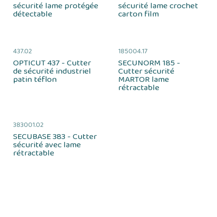
sécurité lame protégée
sécurité lame crochet
détectable
carton film
437.02
185004.17
OPTICUT 437 - Cutter
SECUNORM 185 -
de sécurité industriel
Cutter sécurité
patin téflon
MARTOR lame
rétractable
383001.02
SECUBASE 383 - Cutter
sécurité avec lame
rétractable