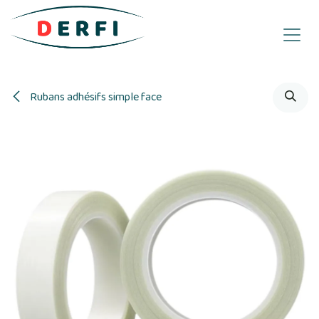
Se rendre au contenu
Rubans adhésifs simple face