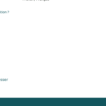
tion ?
esser