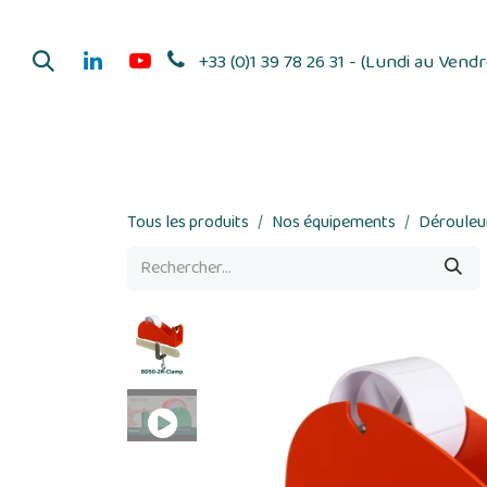
Se rendre au contenu
+33 (0)1 39 78 26 31 - (Lundi au Vend
Dérouleurs d'adhés
Tous les produits
Nos équipements
Dérouleur