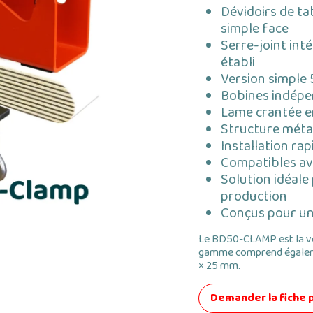
Dévidoirs de ta
simple face
Serre-joint int
établi
Version simple
Bobines indépe
Lame crantée e
Structure métal
Installation ra
Compatibles av
Solution idéale
production
Conçus pour un 
Le BD50-CLAMP est la v
gamme comprend égaleme
× 25 mm.
Demander la fiche 