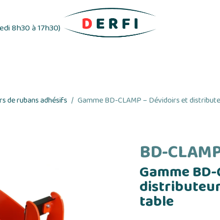
redi 8h30 à 17h30)
ifs
Distributeurs d'étiquettes
Rubans adhés
s de rubans adhésifs
Gamme BD-CLAMP – Dévidoirs et distributeur
BD-CLAM
Gamme BD-C
distributeur
table