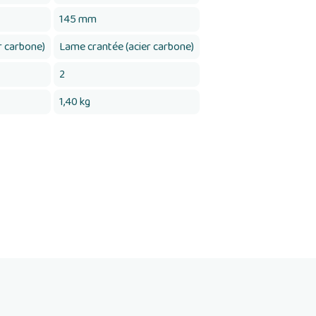
145 mm
r carbone)
Lame crantée (acier carbone)
2
1,40 kg