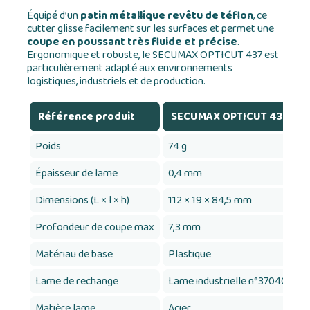
Équipé d’un
patin métallique revêtu de téflon
, ce
cutter glisse facilement sur les surfaces et permet une
coupe en poussant très fluide et précise
.
Ergonomique et robuste, le SECUMAX OPTICUT 437 est
particulièrement adapté aux environnements
logistiques, industriels et de production.
Référence produit
SECUMAX OPTICUT 437
Poids
74 g
Épaisseur de lame
0,4 mm
Dimensions (L × l × h)
112 × 19 × 84,5 mm
Profondeur de coupe max
7,3 mm
Matériau de base
Plastique
Lame de rechange
Lame industrielle n°37040
Matière lame
Acier