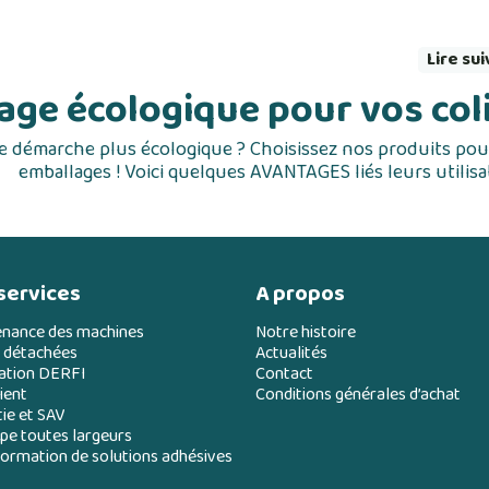
Lire su
age écologique pour vos col
e démarche plus écologique ? Choisissez nos produits pou
emballages ! Voici quelques AVANTAGES liés leurs utilisa
services
A propos
enance des machines
Notre histoire
 détachées
Actualités
ation DERFI
Contact
ient
Conditions générales d’achat
ie et SAV
e toutes largeurs
ormation de solutions adhésives