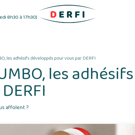
redi 8h30 à 17h30)
ifs
Distributeurs d'étiquettes
Rubans adhés
, les adhésifs développés pour vous par DERFI
UMBO, les adhésifs
r DERFI
us affolent ?