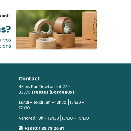
ivant
is?
r vos
tions
Contact
43 bis Rue Newton, lot 27 –
33370
Tresses (Bordeaux)
Lundi – Jeudi : 8h – 12h30 ⎮13h30 –
17h30
Vendredi : 8h – 12h30⎮13h30 – 15h30
+33 (0)1 39 78 26 31