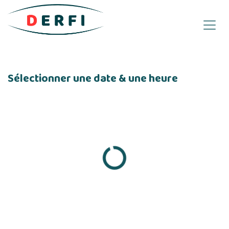
Se rendre au contenu
Sélectionner une date & une heure