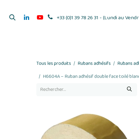
Se rendre au contenu
+33 (0)1 39 78 26 31 - (Lundi au Vend
Dérouleurs d'adhés
Tous les produits
Rubans adhésifs
Rubans adh
H6604A – Ruban adhésif double face toilé blan