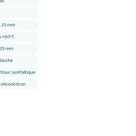
mm
 / 25 mm
à +60°C
 25 mm
blanche
houc synthétique
 siliconé brun