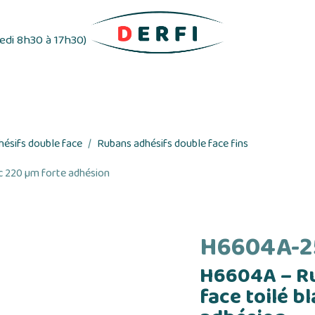
redi 8h30 à 17h30)
ifs
Distributeurs d'étiquettes
Rubans adhés
ésifs double face
Rubans adhésifs double face fins
c 220 µm forte adhésion
H6604A-2
H6604A – R
face toilé b