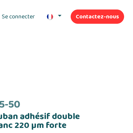
Se connecter
Contactez-nous
ifs
Nos Services
5-50
uban adhésif double
lanc 220 µm forte