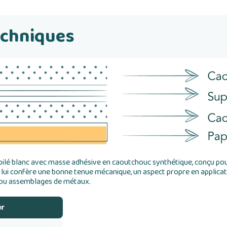
echniques
oilé blanc avec masse adhésive en caoutchouc synthétique, conçu pour
e lui confère une bonne tenue mécanique, un aspect propre en applica
x ou assemblages de métaux.
ur