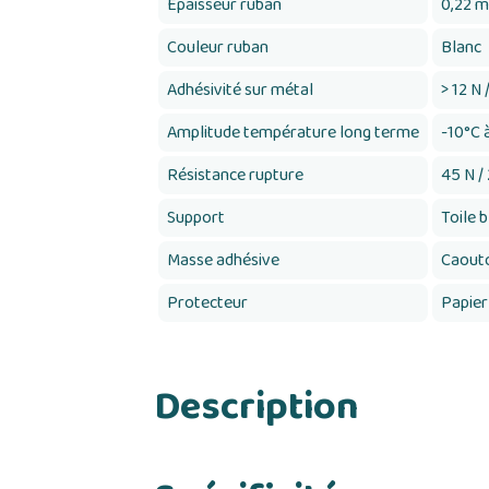
Épaisseur ruban
0,22 
Couleur ruban
Blanc
Adhésivité sur métal
> 12 N
Amplitude température long terme
-10°C 
Résistance rupture
45 N /
Support
Toile 
Masse adhésive
Caoutc
Protecteur
Papier
Description