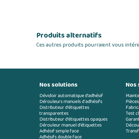
Produits alternatifs
Ces autres produits pourraient vous intér
Nos solutions
Nos 
Dévidoir automatique d’adhésif
Maint
Dérouleurs manuels d'adhésifs
Pièces
Distributeur d’étiquettes
Fabric
transparentes
Test cl
Distributeur d’étiquettes opaques
Garant
Dérouleur manuel d’étiquettes
Découp
Adhésif simple face
Transf
Adhésifs double face