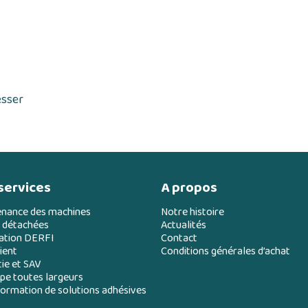
esser
services
A propos
enance des machines
Notre histoire
 détachées
Actualités
ation DERFI
Contact
ient
Conditions générales d’achat
ie et SAV
e toutes largeurs
ormation de solutions adhésives