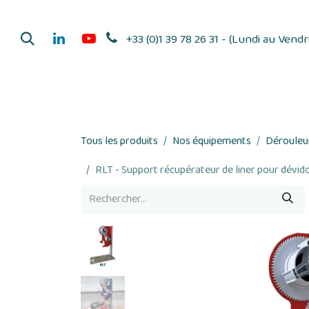
Se rendre au contenu
+33 (0)1 39 78 26 31 - (Lundi au Vend
Dérouleurs d'adhés
Tous les produits
Nos équipements
Dérouleur
RLT - Support récupérateur de liner pour dévido