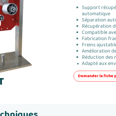
Support récupér
automatique
Séparation aut
Récupération du
Compatible ave
Fabrication fra
Freins ajustabl
Amélioration d
Réduction des 
Adapté aux env
Demander la fiche 
echniques