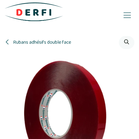
Se rendre au contenu
Rubans adhésifs double face