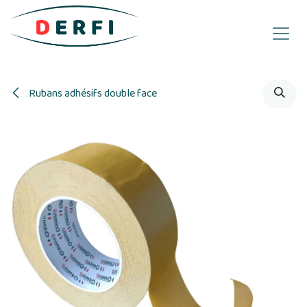
Se rendre au contenu
Rubans adhésifs double face