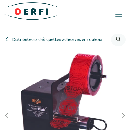
Se rendre au contenu
Distributeurs d'étiquettes adhésives en rouleau