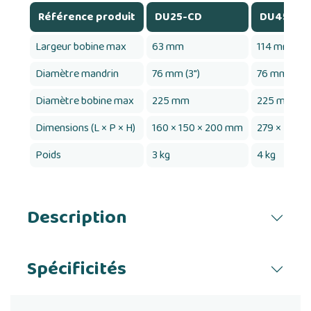
Référence produit
DU25-CD
DU45-CD
Largeur bobine max
63 mm
114 mm
Diamètre mandrin
76 mm (3")
76 mm (3")
Diamètre bobine max
225 mm
225 mm
Dimensions (L × P × H)
160 × 150 × 200 mm
279 × 253 
Poids
3 kg
4 kg
Description
Spécificités