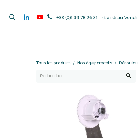
Se rendre au contenu
+33 (0)1 39 78 26 31 - (Lundi au Vend
Dérouleurs d'adhés
Tous les produits
Nos équipements
Dérouleur