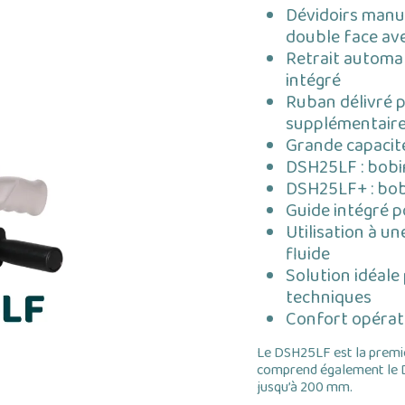
Dévidoirs manue
double face ave
Retrait automa
intégré
Ruban délivré p
supplémentair
Grande capacit
DSH25LF : bobi
DSH25LF+ : bob
Guide intégré p
Utilisation à u
fluide
Solution idéale
techniques
Confort opérate
Le DSH25LF est la prem
comprend également le D
jusqu’à 200 mm.