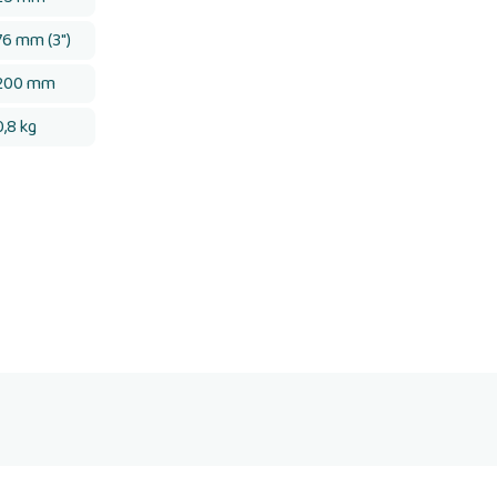
76 mm (3")
200 mm
0,8 kg