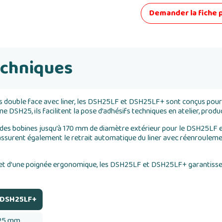
Demander la fiche 
echniques
s double face avec liner, les DSH25LF et DSH25LF+ sont conçus pour 
 DSH25, ils facilitent la pose d’adhésifs techniques en atelier, prod
ir des bobines jusqu’à 170 mm de diamètre extérieur pour le DSH25LF
surent également le retrait automatique du liner avec réenroulement 
 et d’une poignée ergonomique, les DSH25LF et DSH25LF+ garantissent
DSH25LF+
25 mm