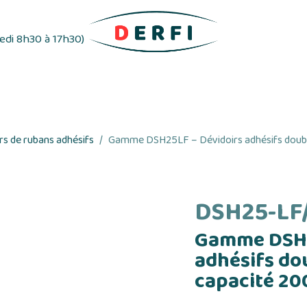
redi 8h30 à 17h30)
ifs
Distributeurs d'étiquettes
Rubans adhés
s de rubans adhésifs
Gamme DSH25LF – Dévidoirs adhésifs doubl
DSH25-LF
Gamme DSH2
adhésifs do
capacité 2