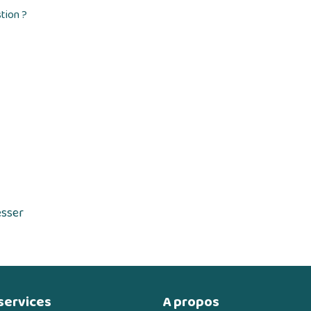
tion ?
esser
services
A propos