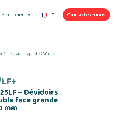
Se connecter
Contactez-nous
ifs
Nos Services
e face grande capacité 200 mm
/LF+
5LF – Dévidoirs
uble face grande
00 mm