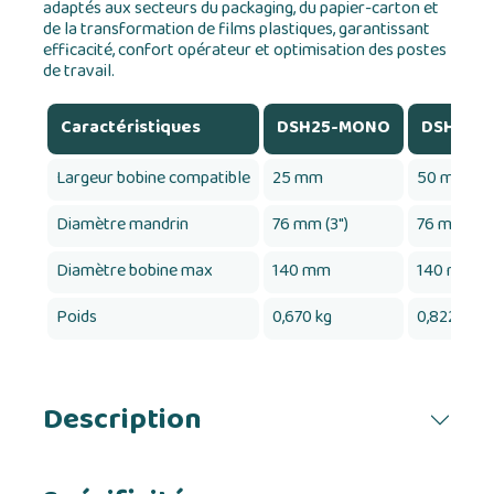
adaptés aux secteurs du packaging, du papier-carton et
de la transformation de films plastiques, garantissant
efficacité, confort opérateur et optimisation des postes
de travail.
Caractéristiques
DSH25-MONO
DSH50-
Largeur bobine compatible
25 mm
50 mm
Diamètre mandrin
76 mm (3")
76 mm (3")
Diamètre bobine max
140 mm
140 mm
Poids
0,670 kg
0,822 kg
Description