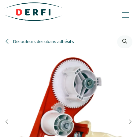
Se rendre au contenu
Dérouleurs de rubans adhésifs