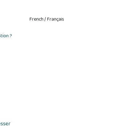
tion ?
esser