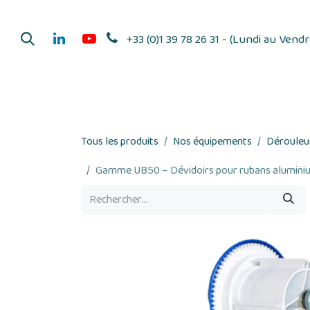
Se rendre au contenu
+33 (0)1 39 78 26 31 - (Lundi au Vend
Dérouleurs d'adhés
Tous les produits
Nos équipements
Dérouleur
Gamme UB50 – Dévidoirs pour rubans alumini