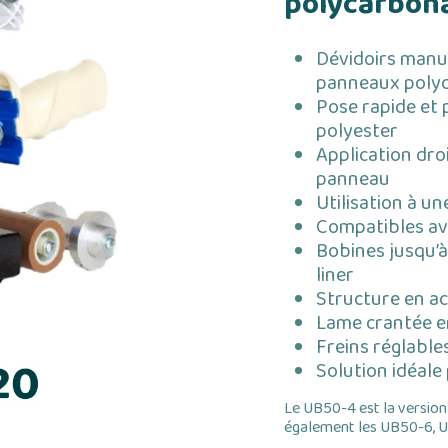
polycarbon
Dévidoirs manu
panneaux poly
Pose rapide et 
polyester
Application dro
panneau
Utilisation à un
Compatibles av
Bobines jusqu’
liner
Structure en ac
Lame crantée e
Freins réglable
Solution idéale 
Le UB50-4 est la versi
également les UB50-6, 