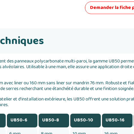
Demander la fiche 
echniques
ment des panneaux polycarbonate multi-paroi, la gamme UB50 permet 
alvéolaires. Utilisable à une main, elle assure une application droite 
avec liner ou 160 mm sans liner sur mandrin 76 mm. Robuste et fiable
 de serres recherchant une étanchéité durable et une finition soignée
telier et d’installation extérieure, les UB50 offrent une solution pr
ires.
UB50-6
UB50-8
UB50-10
UB50-16
6 mm
8 mm
10 mm
16 mm