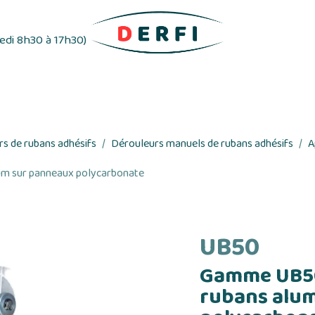
redi 8h30 à 17h30)
ifs
Distributeurs d'étiquettes
Rubans adhés
s de rubans adhésifs
Dérouleurs manuels de rubans adhésifs
A
um sur panneaux polycarbonate
UB50
Gamme UB50
rubans alu