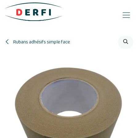
Se rendre au contenu
Rubans adhésifs simple face