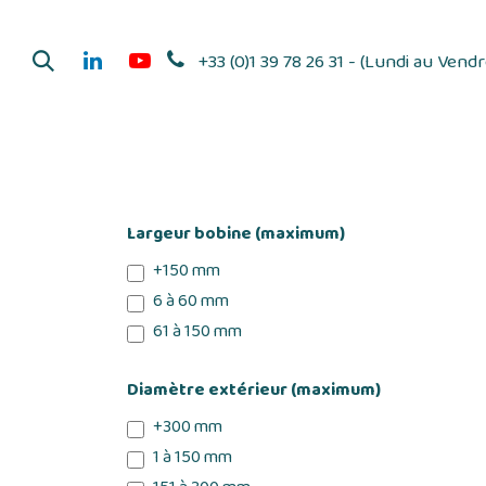
Se rendre au contenu
+33 (0)1 39 78 26 31 - (Lundi au Vend
Dérouleurs d'adhés
Largeur bobine (maximum)
+150 mm
6 à 60 mm
61 à 150 mm
Diamètre extérieur (maximum)
+300 mm
1 à 150 mm