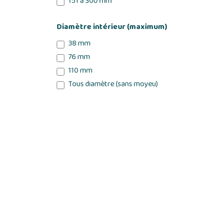
151 à 300 mm
Diamètre intérieur (maximum)
38 mm
76 mm
110 mm
Tous diamètre (sans moyeu)