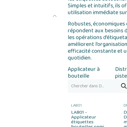
Simples et intuitifs, ils 
utilisation immédiate sur
Robustes, économiques e
répondent aux besoins de f
les opérations d’étiquet
améliorent l’organisatio
efficacité constante et u
quotidien.
Applicateur à
Dist
bouteille
pist
LAB01
D
LAB01 -
D
Applicateur
D
étiquettes
m
bouteilles semi
m