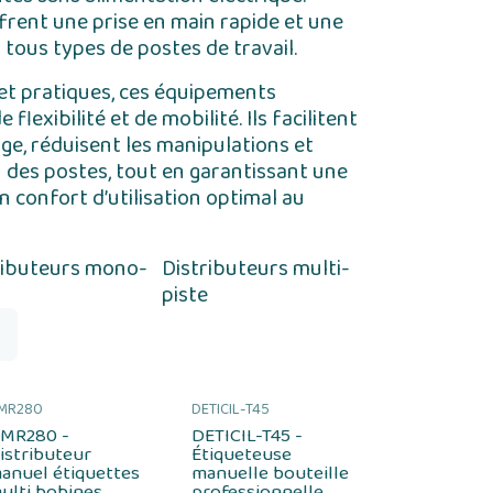
offrent une prise en main rapide et une
 tous types de postes de travail.
t pratiques, ces équipements
lexibilité et de mobilité. Ils facilitent
age, réduisent les manipulations et
n des postes, tout en garantissant une
n confort d’utilisation optimal au
ributeurs mono-
Distributeurs multi-
e
piste
MR280
DETICIL-T45
MR280 -
DETICIL-T45 -
istributeur
Étiqueteuse
anuel étiquettes
manuelle bouteille
ulti bobines
professionnelle